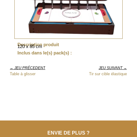
Description produit
120 x 85 cm
Inclus dans le(s) pack(s) :
← JEU PRÉCEDENT
JEU SUIVANT →
Table à glisser
Tir sur cible élastique
ENVIE DE PLUS ?