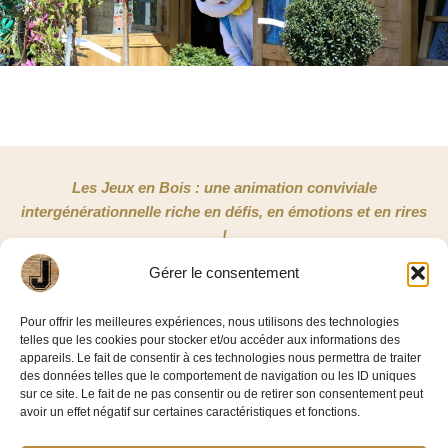
Les Jeux en Bois : une animation conviviale
intergénérationnelle riche en défis, en émotions et en rires
!
Gérer le consentement
NOUS CONTACTER
Pour offrir les meilleures expériences, nous utilisons des technologies
telles que les cookies pour stocker et/ou accéder aux informations des
Jeux en Bois 33
appareils. Le fait de consentir à ces technologies nous permettra de traiter
3/5 rue Copernic
des données telles que le comportement de navigation ou les ID uniques
sur ce site. Le fait de ne pas consentir ou de retirer son consentement peut
33185 Le Haillan
avoir un effet négatif sur certaines caractéristiques et fonctions.
06 58 86 42 11