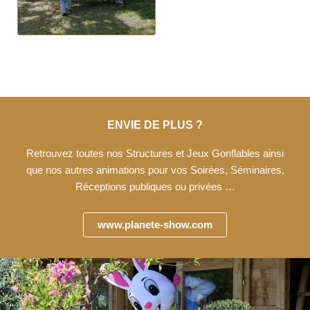
ENVIE DE PLUS ?
Retrouvez toutes nos Structures et Jeux Gonflables ainsi
que nos autres animations pour vos Soirées, Séminaires,
Réceptions publiques ou privées …
www.planete-show.com