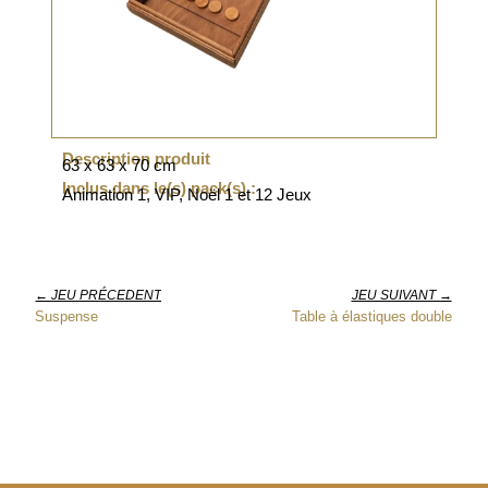
Description produit
63 x 63 x 70 cm
Inclus dans le(s) pack(s) :
Animation 1, VIP, Noël 1 et 12 Jeux
← JEU PRÉCEDENT
JEU SUIVANT →
Suspense
Table à élastiques double