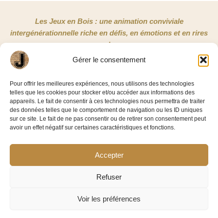
Les Jeux en Bois : une animation conviviale
intergénérationnelle riche en défis, en émotions et en rires
!
Gérer le consentement
NOUS CONTACTER
Pour offrir les meilleures expériences, nous utilisons des technologies
telles que les cookies pour stocker et/ou accéder aux informations des
Jeux en Bois 33
appareils. Le fait de consentir à ces technologies nous permettra de traiter
3/5 rue Copernic
des données telles que le comportement de navigation ou les ID uniques
sur ce site. Le fait de ne pas consentir ou de retirer son consentement peut
33185 Le Haillan
avoir un effet négatif sur certaines caractéristiques et fonctions.
06 58 86 42 11
Accepter
Facebook-
Linkedin
f
Refuser
Voir les préférences
©2026 – Jeux En Bois 33
Mentions légales
|
Politique de confidentialité