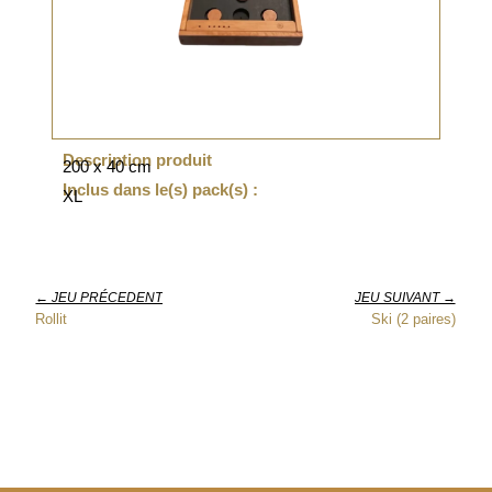
Description produit
200 x 40 cm
Inclus dans le(s) pack(s) :
XL
← JEU PRÉCEDENT
JEU SUIVANT →
Rollit
Ski (2 paires)