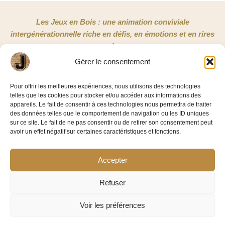
Les Jeux en Bois : une animation conviviale
intergénérationnelle riche en défis, en émotions et en rires
!
Gérer le consentement
NOUS CONTACTER
Pour offrir les meilleures expériences, nous utilisons des technologies
telles que les cookies pour stocker et/ou accéder aux informations des
Jeux en Bois 33
appareils. Le fait de consentir à ces technologies nous permettra de traiter
3/5 rue Copernic
des données telles que le comportement de navigation ou les ID uniques
sur ce site. Le fait de ne pas consentir ou de retirer son consentement peut
33185 Le Haillan
avoir un effet négatif sur certaines caractéristiques et fonctions.
06 58 86 42 11
Accepter
Facebook-
Linkedin
f
Refuser
Voir les préférences
©2026 – Jeux En Bois 33
Mentions légales
|
Politique de confidentialité