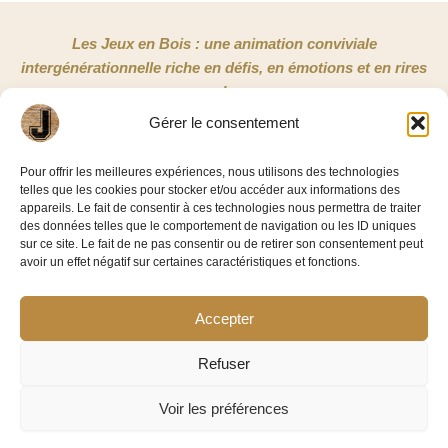
Les Jeux en Bois : une animation conviviale
intergénérationnelle riche en défis, en émotions et en rires
!
Gérer le consentement
NOUS CONTACTER
Pour offrir les meilleures expériences, nous utilisons des technologies
telles que les cookies pour stocker et/ou accéder aux informations des
Jeux en Bois 33
appareils. Le fait de consentir à ces technologies nous permettra de traiter
3/5 rue Copernic
des données telles que le comportement de navigation ou les ID uniques
sur ce site. Le fait de ne pas consentir ou de retirer son consentement peut
33185 Le Haillan
avoir un effet négatif sur certaines caractéristiques et fonctions.
06 58 86 42 11
Accepter
Facebook-
Linkedin
f
Refuser
Voir les préférences
©2026 – Jeux En Bois 33
Mentions légales
|
Politique de confidentialité