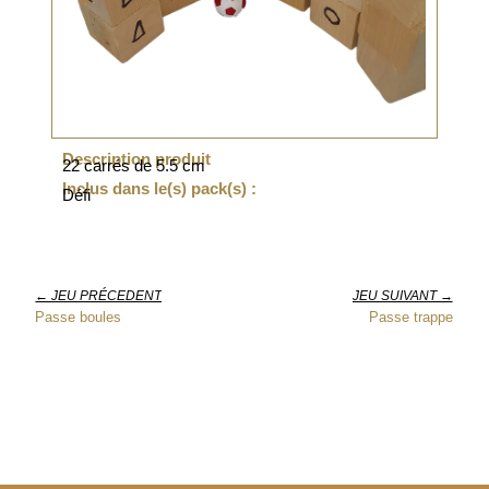
Description produit
22 carrés de 5.5 cm
Inclus dans le(s) pack(s) :
Défi
← JEU PRÉCEDENT
JEU SUIVANT →
Passe boules
Passe trappe