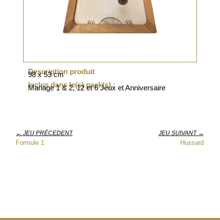
Description produit
98 x 53 cm
Inclus dans le(s) pack(s) :
Mariage 1 & 2, 12 et 6 Jeux et Anniversaire
← JEU PRÉCEDENT
JEU SUIVANT →
Formule 1
Hussard