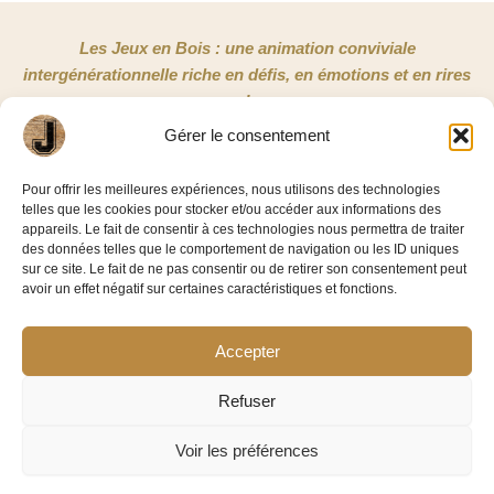
Les Jeux en Bois : une animation conviviale
intergénérationnelle riche en défis, en émotions et en rires
!
Gérer le consentement
NOUS CONTACTER
Pour offrir les meilleures expériences, nous utilisons des technologies
telles que les cookies pour stocker et/ou accéder aux informations des
Jeux en Bois 33
appareils. Le fait de consentir à ces technologies nous permettra de traiter
3/5 rue Copernic
des données telles que le comportement de navigation ou les ID uniques
sur ce site. Le fait de ne pas consentir ou de retirer son consentement peut
33185 Le Haillan
avoir un effet négatif sur certaines caractéristiques et fonctions.
06 58 86 42 11
Accepter
Facebook-
Linkedin
f
Refuser
Voir les préférences
©2026 – Jeux En Bois 33
Mentions légales
|
Politique de confidentialité