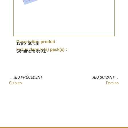
Description produit
178 x 50 cm
Inclus dans le(s) pack(s) :
Séminaire et XL
← JEU PRÉCEDENT
JEU SUIVANT →
Culbuto
Domino