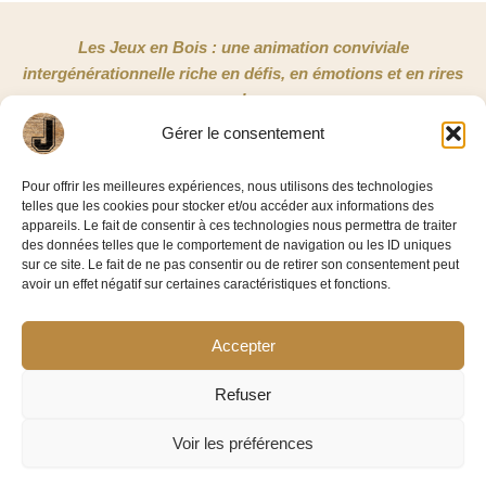
Les Jeux en Bois : une animation conviviale
intergénérationnelle riche en défis, en émotions et en rires
!
Gérer le consentement
NOUS CONTACTER
Pour offrir les meilleures expériences, nous utilisons des technologies
telles que les cookies pour stocker et/ou accéder aux informations des
Jeux en Bois 33
appareils. Le fait de consentir à ces technologies nous permettra de traiter
3/5 rue Copernic
des données telles que le comportement de navigation ou les ID uniques
sur ce site. Le fait de ne pas consentir ou de retirer son consentement peut
33185 Le Haillan
avoir un effet négatif sur certaines caractéristiques et fonctions.
06 58 86 42 11
Accepter
Facebook-
Linkedin
f
Refuser
Voir les préférences
©2026 – Jeux En Bois 33
Mentions légales
|
Politique de confidentialité