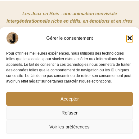
Les Jeux en Bois : une animation conviviale
intergénérationnelle riche en défis, en émotions et en rires
!
Gérer le consentement
NOUS CONTACTER
Pour offrir les meilleures expériences, nous utilisons des technologies
telles que les cookies pour stocker et/ou accéder aux informations des
Jeux en Bois 33
appareils. Le fait de consentir à ces technologies nous permettra de traiter
3/5 rue Copernic
des données telles que le comportement de navigation ou les ID uniques
sur ce site. Le fait de ne pas consentir ou de retirer son consentement peut
33185 Le Haillan
avoir un effet négatif sur certaines caractéristiques et fonctions.
06 58 86 42 11
Accepter
Facebook-
Linkedin
f
Refuser
Voir les préférences
©2026 – Jeux En Bois 33
Mentions légales
|
Politique de confidentialité