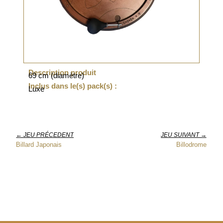
Description produit
69 cm (diamètre)
Inclus dans le(s) pack(s) :
Luxe
← JEU PRÉCEDENT
JEU SUIVANT →
Billard Japonais
Billodrome