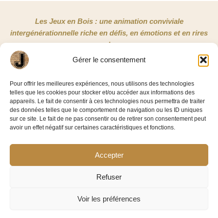
Les Jeux en Bois : une animation conviviale
intergénérationnelle riche en défis, en émotions et en rires
!
Gérer le consentement
NOUS CONTACTER
Pour offrir les meilleures expériences, nous utilisons des technologies
telles que les cookies pour stocker et/ou accéder aux informations des
Jeux en Bois 33
appareils. Le fait de consentir à ces technologies nous permettra de traiter
3/5 rue Copernic
des données telles que le comportement de navigation ou les ID uniques
sur ce site. Le fait de ne pas consentir ou de retirer son consentement peut
33185 Le Haillan
avoir un effet négatif sur certaines caractéristiques et fonctions.
06 58 86 42 11
Accepter
Facebook-
Linkedin
f
Refuser
Voir les préférences
©2026 – Jeux En Bois 33
Mentions légales
|
Politique de confidentialité