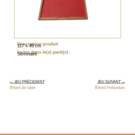
Description produit
117 x 49 cm
Inclus dans le(s) pack(s) :
Séminaire
← JEU PRÉCEDENT
JEU SUIVANT →
Billard de table
Billard Hollandais