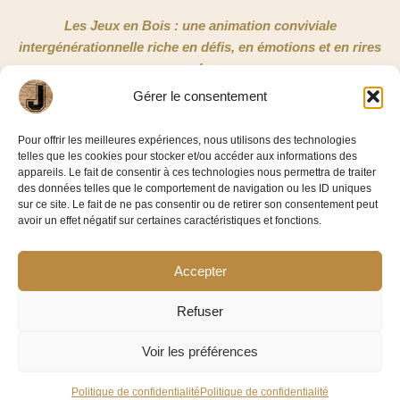
Les Jeux en Bois : une animation conviviale
intergénérationnelle riche en défis, en émotions et en rires
!
Gérer le consentement
NOUS CONTACTER
Pour offrir les meilleures expériences, nous utilisons des technologies
telles que les cookies pour stocker et/ou accéder aux informations des
Jeux en Bois 33
appareils. Le fait de consentir à ces technologies nous permettra de traiter
3/5 rue Copernic
des données telles que le comportement de navigation ou les ID uniques
sur ce site. Le fait de ne pas consentir ou de retirer son consentement peut
33185 Le Haillan
avoir un effet négatif sur certaines caractéristiques et fonctions.
06 58 86 42 11
Accepter
Facebook-
Linkedin
f
Refuser
Voir les préférences
©2026 – Jeux En Bois 33
Mentions légales
|
Politique de confidentialité
Politique de confidentialité
Politique de confidentialité
Réalisé par
Alegoria Agency